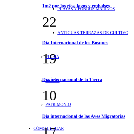
1m2 por los ríos, lagos y embalses
PLAYAS Y FONDOS MARINOS
22
ANTIGUAS TERRAZAS DE CULTIVO
Día Internacional de los Bosques
19
FLORA
Día internacional de la Tierra
FAUNA
10
PATRIMONIO
Día internacional de las Aves Migratorias
17
CÓMO LLEGAR