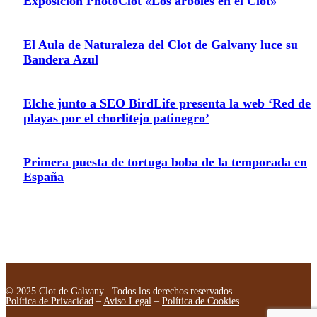
Exposición PhotoClot «Los árboles en el Clot»
El Aula de Naturaleza del Clot de Galvany luce su
Bandera Azul
Elche junto a SEO BirdLife presenta la web ‘Red de
playas por el chorlitejo patinegro’
Primera puesta de tortuga boba de la temporada en
España
© 2025 Clot de Galvany. Todos los derechos reservados
Política de Privacidad
–
Aviso Legal
–
Política de Cookies