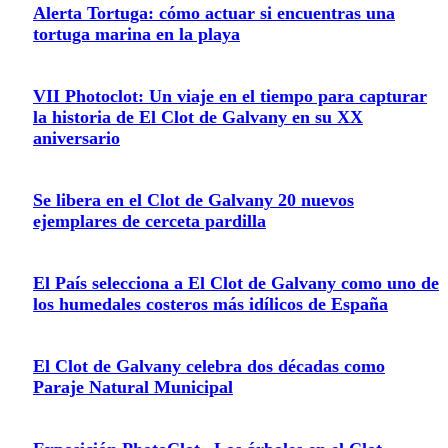
Alerta Tortuga: cómo actuar si encuentras una
tortuga marina en la playa
VII Photoclot: Un viaje en el tiempo para capturar
la historia de El Clot de Galvany en su XX
aniversario
Se libera en el Clot de Galvany 20 nuevos
ejemplares de cerceta pardilla
El País selecciona a El Clot de Galvany como uno de
los humedales costeros más idílicos de España
El Clot de Galvany celebra dos décadas como
Paraje Natural Municipal