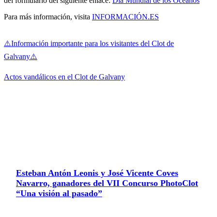
del formulario del siguiente enlace:
Día Mundial de los Océanos
Para más información, visita
INFORMACIÓN.ES
⚠️Información importante para los visitantes del Clot de
Galvany⚠️
Actos vandálicos en el Clot de Galvany
ÚLTIMAS
NOTICIAS
Esteban Antón Leonis y José Vicente Coves
Navarro, ganadores del VII Concurso PhotoClot
“Una visión al pasado”