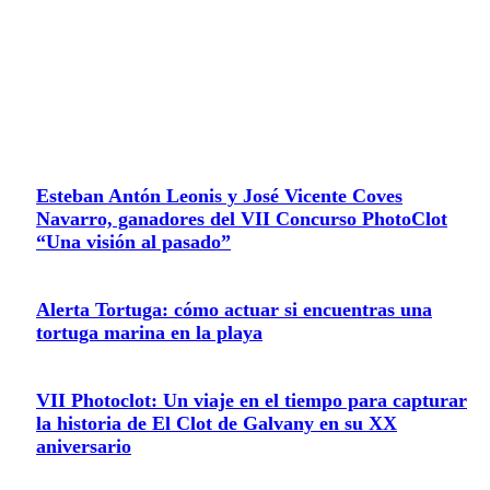
ÚLTIMAS
NOTICIAS
Esteban Antón Leonis y José Vicente Coves
Navarro, ganadores del VII Concurso PhotoClot
“Una visión al pasado”
Alerta Tortuga: cómo actuar si encuentras una
tortuga marina en la playa
VII Photoclot: Un viaje en el tiempo para capturar
la historia de El Clot de Galvany en su XX
aniversario