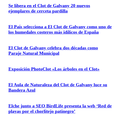
Se libera en el Clot de Galvany 20 nuevos
ejemplares de cerceta pardilla
El País selecciona a El Clot de Galvany como uno de
los humedales costeros más idílicos de España
El Clot de Galvany celebra dos décadas como
Paraje Natural Municipal
Exposición PhotoClot «Los árboles en el Clot»
El Aula de Naturaleza del Clot de Galvany luce su
Bandera Azul
Elche junto a SEO BirdLife presenta la web ‘Red de
playas por el chorlitejo patinegro’