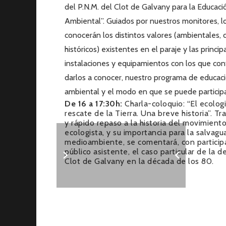
del P.N.M. del Clot de Galvany para la Educaci
Ambiental”. Guiados por nuestros monitores, lo
conocerán los distintos valores (ambientales, c
históricos) existentes en el paraje y las princip
instalaciones y equipamientos con los que co
darlos a conocer, nuestro programa de educac
ambiental y el modo en que se puede participa
De 16 a 17:30h:
Charla-coloquio: “El ecolog
rescate de la Tierra. Una breve historia”. Tr
y rápido repaso a la historia del movimient
ecologista, y su importancia para la salvagu
medioambiente, se comentará, con particip
público asistente, el caso particular de la 
Clot de Galvany en la década de los 80.