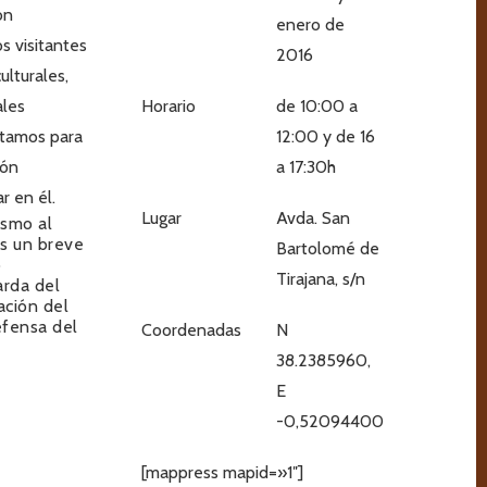
ón
enero d
e
s visitantes
2016
ulturales,
ales
Horario
de 10:00 a
ntamos para
12:00 y de 16
ión
a 17:30h
r en él.
Lugar
Avda. San
ismo al
as un breve
Bartolomé de
o
Tirajana, s/n
arda del
ación del
defensa del
Coordenadas
N
38.2385960,
E
-0,52094400
[mappress mapid=»1″]