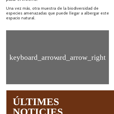
Una vez más, otra muestra de la biodiversidad de
especies amenazadas que puede llegar a albergar este
espacio natural.
CAPTURAR
LA
BELLEZA
FLAMENCOS
DEL
EN
CLOT
EL
DE
PARAJE
GALVANY
TIENE
PREMIO
ÚLTIMES
NOTICIES