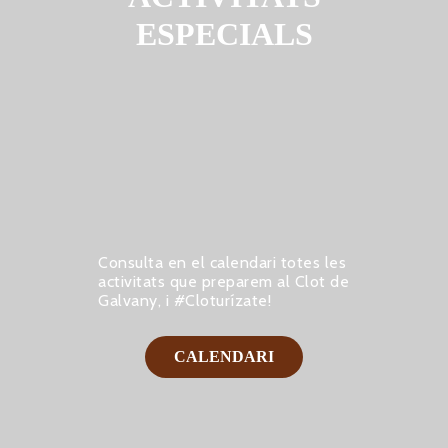
ESPECIALS
Consulta en el calendari totes les
activitats que preparem al Clot de
Galvany, i #Cloturízate!
CALENDARI