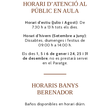
HORARI D’ATENCIÓ AL
PÚBLIC EN AULA
Horari d’estiu (Julio i Agost):
De
7:30 h a 13 h tots els dies.
Horari d’hivern (Setembre a Juny):
Dissabtes, diumenges i festius de
09:00 h a 14:00 h.
Els dies
1, 5 i 6 de gener i 24, 25 i 31
de desembre
, no es prestarà servei
en el Paratge.
HORARIS BANYS
BERENADOR
Baños disponibles en horari diürn.