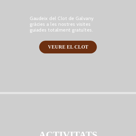
Gaudeix del Clot de Galvany
gràcies a les nostres visites
guiades totalment gratuïtes.
VEURE EL CLOT
ACTIVITATS