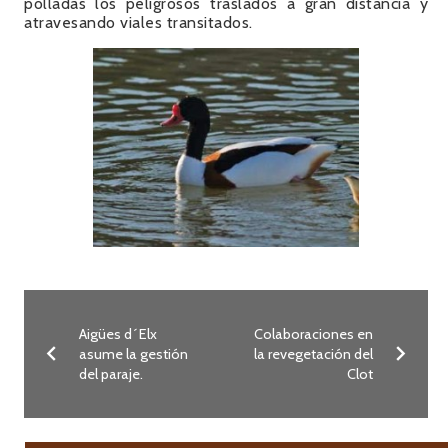
polladas los peligrosos traslados a gran distancia y
atravesando viales transitados.
Aigües d´Elx
Colaboraciones en
asume la gestión
la revegetación del
del paraje.
Clot