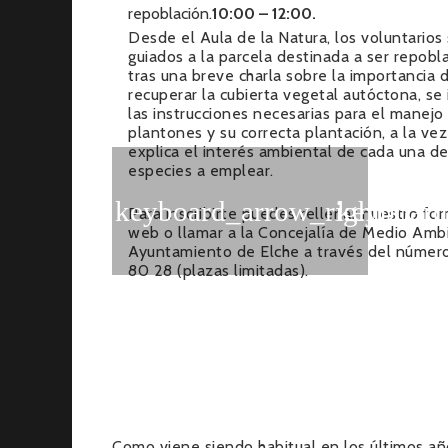
repoblación.
10:00 – 12:00.
Desde el Aula de la Natura, los voluntarios
guiados a la parcela destinada a ser repob
tras una breve charla sobre la importancia 
recuperar la cubierta vegetal autóctona, se
las instrucciones necesarias para el manejo
plantones y su correcta plantación, a la ve
explica el interés ambiental de cada una de
especies a emplear.
Para inscribirte puedes rellenar nuestro for
web o llamar a la Concejalía de Medio Amb
Ayuntamiento de Elche a través del númer
80 28 (plazas limitadas).
Como viene siendo habitual en los últimos añ