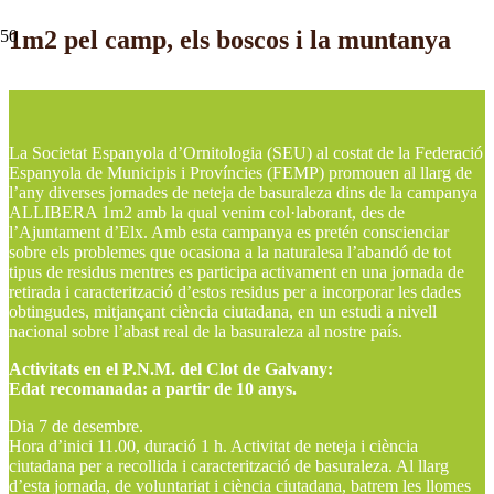
1m2 pel camp, els boscos i la muntanya
La Societat Espanyola d’Ornitologia (SEU) al costat de la Federació
Espanyola de Municipis i Províncies (FEMP) promouen al llarg de
l’any diverses jornades de neteja de basuraleza dins de la campanya
ALLIBERA 1m2 amb la qual venim col·laborant, des de
l’Ajuntament d’Elx. Amb esta campanya es pretén conscienciar
sobre els problemes que ocasiona a la naturalesa l’abandó de tot
tipus de residus mentres es participa activament en una jornada de
retirada i caracterització d’estos residus per a incorporar les dades
obtingudes, mitjançant ciència ciutadana, en un estudi a nivell
nacional sobre l’abast real de la basuraleza al nostre país.
Activitats en el P.N.M. del Clot de Galvany:
Edat recomanada: a partir de 10 anys.
Dia 7 de desembre.
Hora d’inici 11.00, duració 1 h. Activitat de neteja i ciència
ciutadana per a recollida i caracterització de basuraleza. Al llarg
d’esta jornada, de voluntariat i ciència ciutadana, batrem les llomes