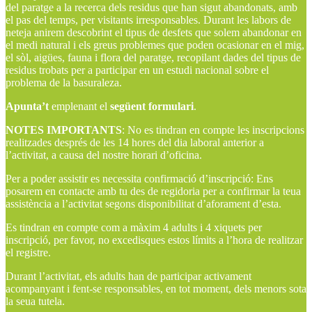
del paratge a la recerca dels residus que han sigut abandonats, amb
el pas del temps, per visitants irresponsables. Durant les labors de
neteja anirem descobrint el tipus de desfets que solem abandonar en
el medi natural i els greus problemes que poden ocasionar en el mig,
el sòl, aigües, fauna i flora del paratge, recopilant dades del tipus de
residus trobats per a participar en un estudi nacional sobre el
problema de la basuraleza.
Apunta’t
emplenant el
següent formulari
.
NOTES IMPORTANTS
: No es tindran en compte les inscripcions
realitzades després de les 14 hores del dia laboral anterior a
l’activitat, a causa del nostre horari d’oficina.
Per a poder assistir es necessita confirmació d’inscripció: Ens
posarem en contacte amb tu des de regidoria per a confirmar la teua
assistència a l’activitat segons disponibilitat d’aforament d’esta.
Es tindran en compte com a màxim 4 adults i 4 xiquets per
inscripció, per favor, no excedisques estos límits a l’hora de realitzar
el registre.
Durant l’activitat, els adults han de participar activament
acompanyant i fent-se responsables, en tot moment, dels menors sota
la seua tutela.