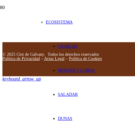
ECOSISTEMA
CHARCAS
© 2025 Clot de Galvany. Todos los derechos reservados
Política de Privacidad
–
Aviso Legal
–
Política de Cookies
MONTES Y LOMAS
keyboard_arrow_up
SALADAR
DUNAS