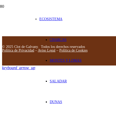
ECOSISTEMA
CHARCAS
© 2025 Clot de Galvany. Todos los derechos reservados
Política de Privacidad
–
Aviso Legal
–
Política de Cookies
MONTES Y LOMAS
keyboard_arrow_up
SALADAR
DUNAS