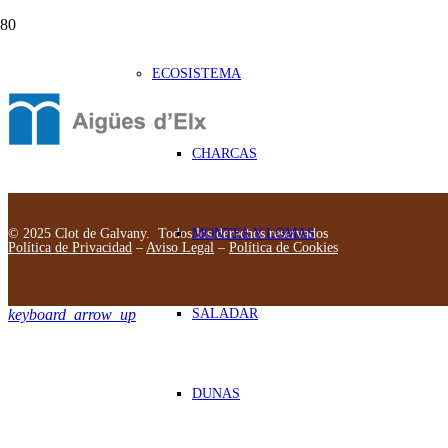
ECOSISTEMA
CHARCAS
© 2025 Clot de Galvany. Todos los derechos reservados
MONTES Y LOMAS
Política de Privacidad
–
Aviso Legal
–
Política de Cookies
SALADAR
keyboard_arrow_up
DUNAS