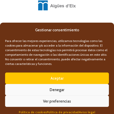
Gestionar consentimiento
Para ofrecer las mejores experiencias, utilizamos tecnologías como las
cookies para almacenar y/o acceder a la información del dispositivo. El
consentimiento de estas tecnologías nos permitirá procesar datos como el
comportamiento de navegación o las identificaciones únicas en este sitio.
No consentir o retirar el consentimiento, puede afectar negativamente a
ciertas características y funciones.
Aceptar
Denegar
© 2025 Clot de Galvany. Todos los derechos reservados
Ver preferencias
Política de Privacidad
–
Aviso Legal
–
Política de Cookies
Política de cookies
Política de privacidad
Aviso legal